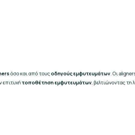
ners
όσο και από τους
οδηγούς εμφυτευμάτων
. Οι align
ν επιτυχή
τοποθέτηση εμφυτευμάτων
, βελτιώνοντας τη 