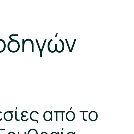
 οδηγών
σίες από το