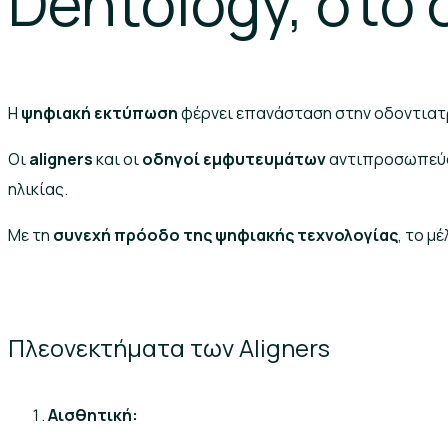
Dentology, στο 
Η
ψηφιακή εκτύπωση
φέρνει επανάσταση στην οδοντιατ
Οι
aligners
και οι
οδηγοί εμφυτευμάτων
αντιπροσωπεύουν
ηλικίας.
Με τη
συνεχή πρόοδο της ψηφιακής τεχνολογίας
, το μ
Πλεονεκτήματα των Aligners
Αισθητική: