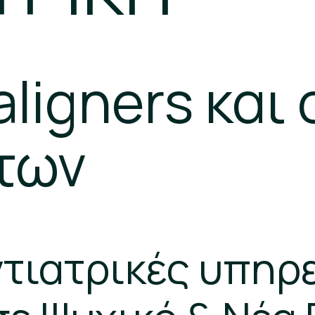
ligners και
των
τιατρικές υπηρε