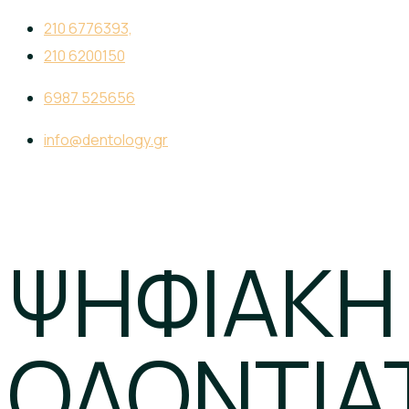
210 6776393,
210 6200150
6987 525656
info@dentology.gr
ΨΗΦΙΑΚΗ
ΟΔΟΝΤΙΑ